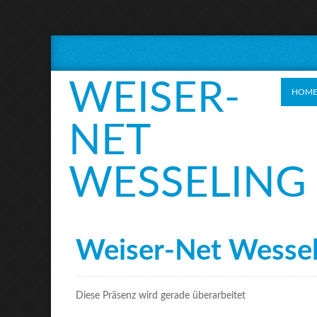
WEISER-
HOM
NET
WESSELING
Weiser-Net Wessel
Diese Präsenz wird gerade überarbeitet