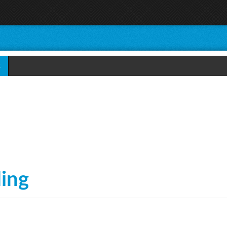
E
ing